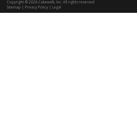
Copyright © 2026 Cakewalk, Inc. All rights reserved
Sitemap
|
Privacy Policy
|
Legal