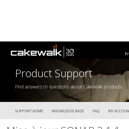
Pr
Product Support
Find answers to questions about Cakewalk products.
SUPPORT HOME
KNOWLEDGE BASE
FAQ
MY ACCOUN